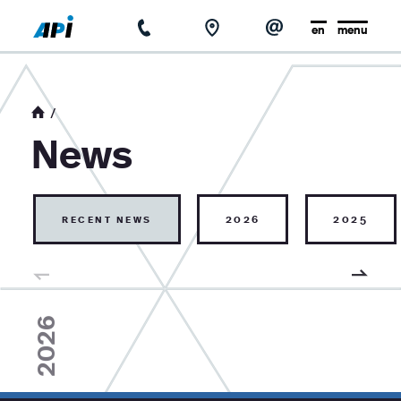
en
menu
home
about us
News
news
base of knowledge
recent news
2026
2025
contact
2026