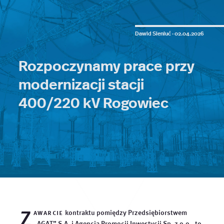
Dawid Sieniuć ·
02.04.2026
Rozpoczynamy prace przy
modernizacji stacji
400/220 kV Rogowiec
Z
awarcie
kontraktu pomiędzy Przedsiębiorstwem
„AGAT” S.A. i Agencją Promocji Inwestycji Sp. z o.o., to