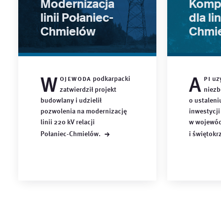
Modernizacja
Kompl
linii Połaniec-
dla li
Chmielów
Chmi
W
A
ojewoda
podkarpacki
pi
uzy
zatwierdził projekt
niezb
budowlany i udzielił
o ustaleniu
pozwolenia na modernizację
inwestycji
linii 220 kV relacji
w wojewód
→
Połaniec-Chmielów.
i
świętokr