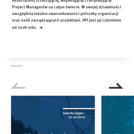
Association) zrzeszającej, wspierającej i certyfikującej
Project Managerów na całym świecie. W swojej działalności
uwzględnia lokalne uwarunkowania i potrzeby organizacji
oraz osób zarządzających projektami. API jest jej członkiem
→
od 2018
roku.
Izabela Sagan ·
22.10.2025