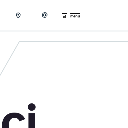
menu
pl
ci