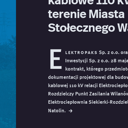
terenie Miasta
Stołecznego 
E
lektropaks
Sp. z o.o. or
Inwestycji Sp. z o.o. 28 maj
kontrakt, którego przedmio
dokumentacji projektowej dla budow
kablowej 110 kV relacji Elektrociepł
Rozdzielczy Punkt Zasilania Wilanó
Elektrociepłownia Siekierki-Rozdzie
→
Natolin.