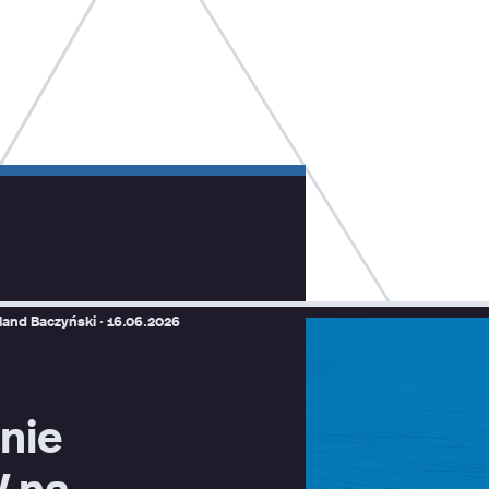
land Baczyński ·
16.06.2026
inie
V na