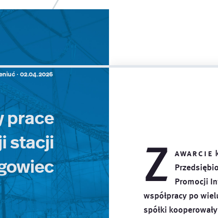
eniuć ·
02.04.2026
 prace
 stacji
Z
awarcie
k
gowiec
Przedsiębi
Promocji In
współpracy po wielu
spółki kooperowały 