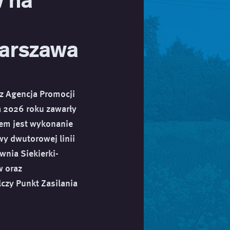
Warszawa
az Agencja Promocji
a 2026 roku zawarły
tem jest wykonanie
y dwutorowej linii
ownia Siekierki-
w oraz
lczy Punkt Zasilania