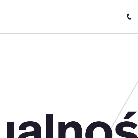
strona główna
o firmie
aktualności
baza wiedzy
kontakt
ualnoś