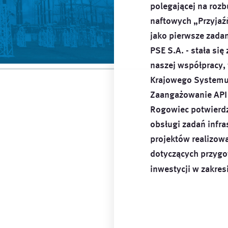
polegającej na roz
naftowych „Przyjaźń
jako pierwsze zada
PSE S.A. - stała si
naszej współpracy,
Krajowego Systemu
Zaangażowanie API 
Rogowiec potwierdz
obsługi zadań infra
projektów realizow
dotyczących przygot
inwestycji w zakres