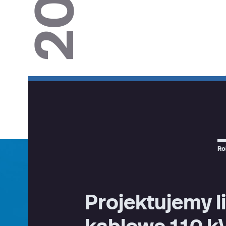
Ro
Projektujemy l
kablowe 110 k