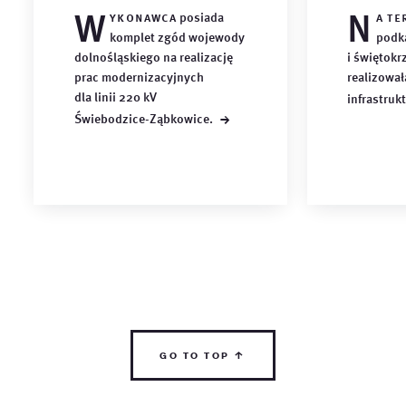
W
N
ykonawca
posiada
a te
komplet zgód wojewody
podk
dolnośląskiego na realizację
i świętokr
prac modernizacyjnych
realizował
dla linii 220 kV
infrastruk
→
Świebodzice-Ząbkowice.
go to top ↑