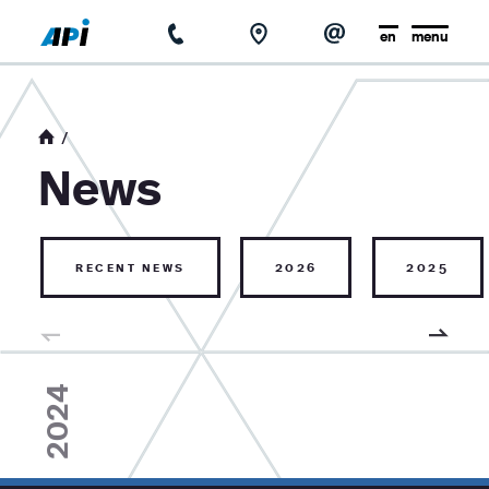
en
menu
home
about us
News
news
base of knowledge
recent news
2026
2025
contact
2024