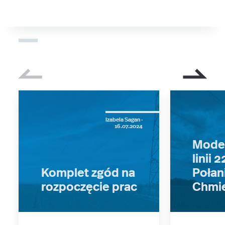
Izabela Sagan ·
16.07.2024
Moder
linii 
Komplet zgód na
Połan
rozpoczęcie prac
Chmi