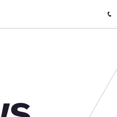
home
about us
news
base of knowledge
contact
ws