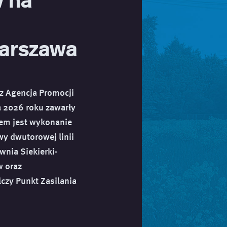
Warszawa
az Agencja Promocji
a 2026 roku zawarły
tem jest wykonanie
y dwutorowej linii
ownia Siekierki-
w oraz
lczy Punkt Zasilania