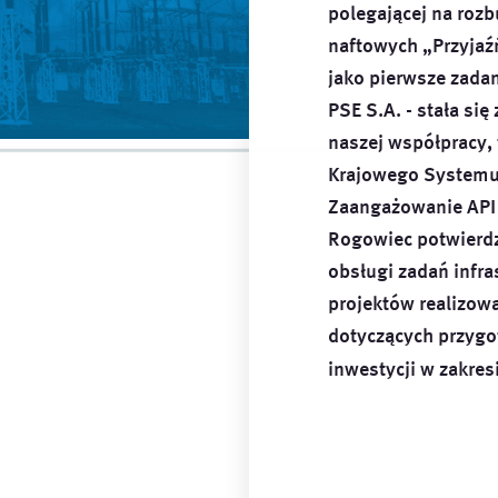
polegającej na roz
naftowych „Przyjaźń
jako pierwsze zada
PSE S.A. - stała si
naszej współpracy,
Krajowego Systemu
Zaangażowanie API 
Rogowiec potwierdz
obsługi zadań infra
projektów realizow
dotyczących przygot
inwestycji w zakres