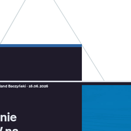
land Baczyński ·
16.06.2026
inie
V na