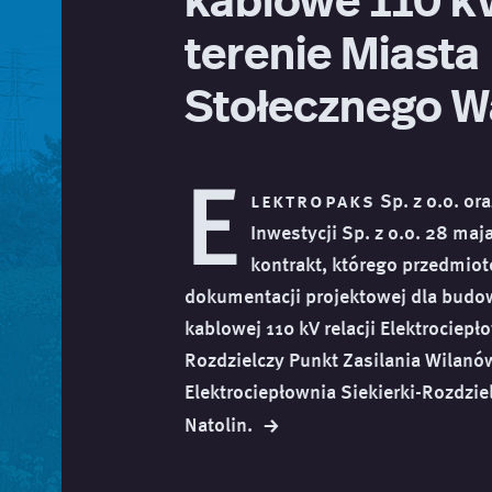
terenie Miasta
Stołecznego 
E
lektropaks
Sp. z o.o. or
Inwestycji Sp. z o.o. 28 maj
kontrakt, którego przedmio
dokumentacji projektowej dla budow
kablowej 110 kV relacji Elektrociepł
Rozdzielczy Punkt Zasilania Wilanó
Elektrociepłownia Siekierki-Rozdzie
→
Natolin.