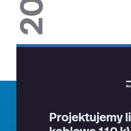
Ro
Projektujemy l
kablowe 110 k