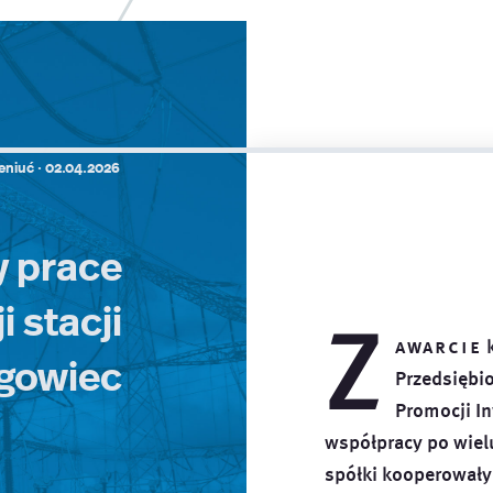
eniuć ·
02.04.2026
 prace
 stacji
Z
awarcie
k
gowiec
Przedsiębi
Promocji In
współpracy po wielu
spółki kooperowały 