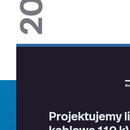
Ro
Projektujemy l
kablowe 110 k