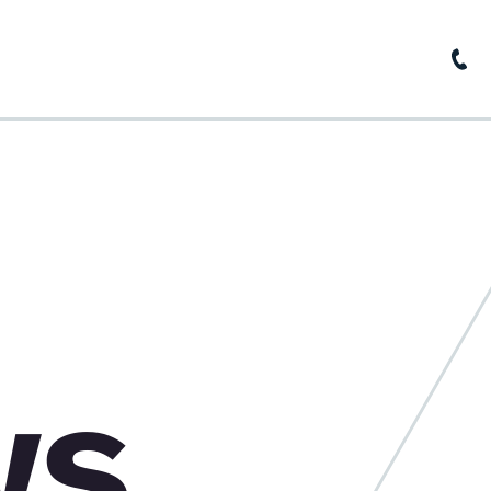
home
about us
news
base of knowledge
contact
ws