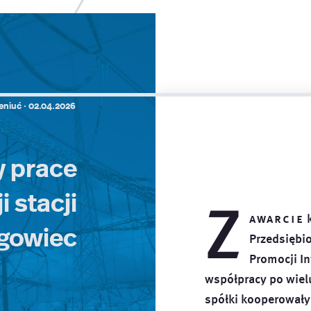
eniuć ·
02.04.2026
 prace
 stacji
Z
awarcie
k
gowiec
Przedsiębi
Promocji In
współpracy po wielu
spółki kooperowały 