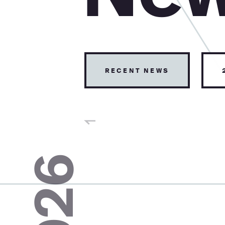
recent news
2026