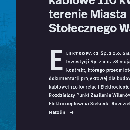
terenie Miasta
Stołecznego 
E
lektropaks
Sp. z o.o. or
Inwestycji Sp. z o.o. 28 maj
kontrakt, którego przedmio
dokumentacji projektowej dla budow
kablowej 110 kV relacji Elektrociepł
Rozdzielczy Punkt Zasilania Wilanó
Elektrociepłownia Siekierki-Rozdzie
→
Natolin.