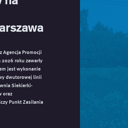
Warszawa
az Agencja Promocji
a 2026 roku zawarły
tem jest wykonanie
y dwutorowej linii
ownia Siekierki-
w oraz
lczy Punkt Zasilania