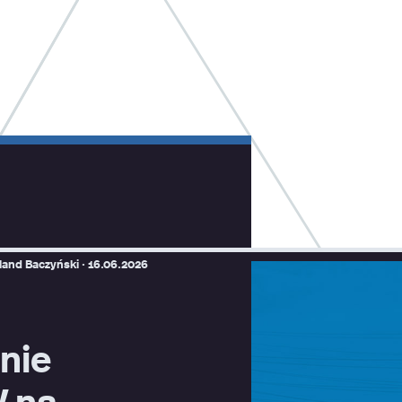
land Baczyński ·
16.06.2026
inie
V na