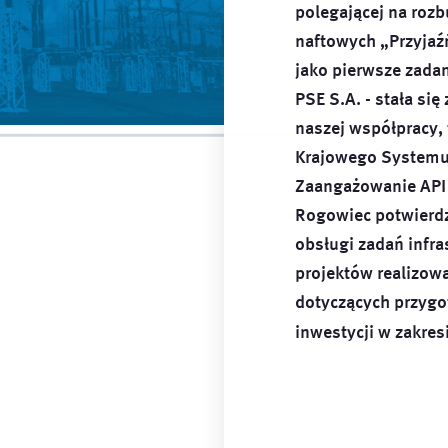
polegającej na roz
naftowych „Przyjaźń
jako pierwsze zada
PSE S.A. - stała si
naszej współpracy,
Krajowego Systemu
Zaangażowanie API 
Rogowiec potwierdz
obsługi zadań infra
projektów realizow
dotyczących przygot
inwestycji w zakres