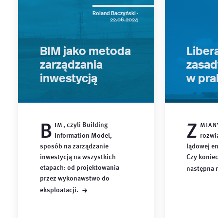
Roland Baczyński ·
22.06.2024
BIM jako metoda
Libera
zarządzania
zasad
inwestycją
w pra
B
Z
im
, czyli Building
mian
Information Model,
rozwi
sposób na zarządzanie
lądowej en
inwestycją na wszystkich
Czy konie
etapach: od projektowania
następna
przez wykonawstwo do
→
eksploatacji.