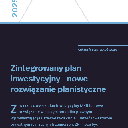
2025
Łukasz Matys ·
20.08.2025
Zintegrowany plan
inwestycyjny - nowe
rozwiązanie planistyczne
Z
integrowany
plan inwestycyjny (ZPI) to nowe
rozwiązanie w naszym porządku prawnym.
Wprowadzając je ustawodawca chciał ułatwić inwestorom
prywatnym realizację ich zamierzeń. ZPI może być