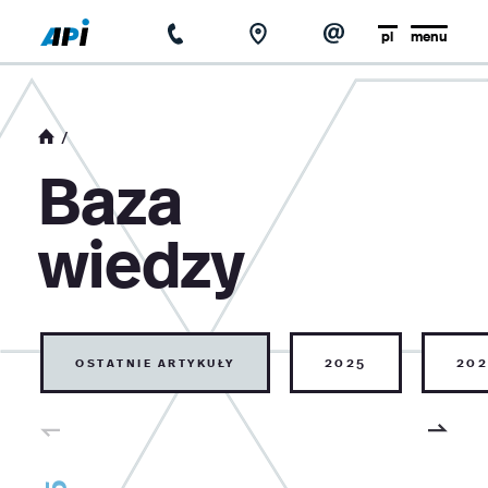
pl
menu
strona główna
o firmie
Baza
aktualności
wiedzy
baza wiedzy
kontakt
ostatnie artykuły
2025
202