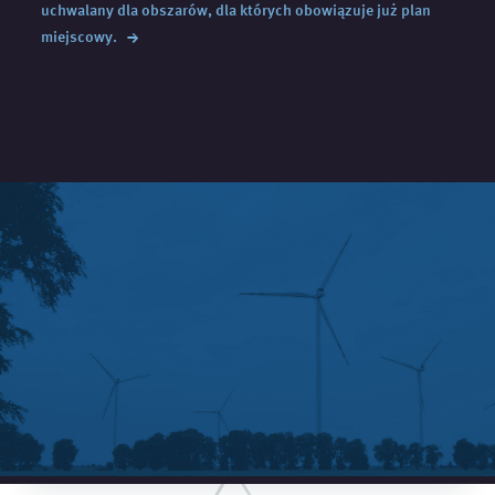
uchwalany dla obszarów, dla których obowiązuje już plan
→
miejscowy.