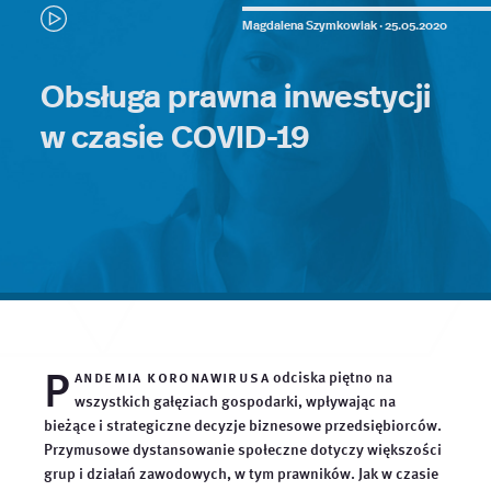
Magdalena Szymkowiak ·
25.05.2020
Obsługa prawna inwestycji
w czasie COVID-19
P
andemia koronawirusa
odciska piętno na
wszystkich gałęziach gospodarki, wpływając na
bieżące i strategiczne decyzje biznesowe przedsiębiorców.
Przymusowe dystansowanie społeczne dotyczy większości
grup i działań zawodowych, w tym prawników. Jak w czasie