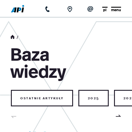
pl
menu
strona główna
o firmie
Baza
aktualności
wiedzy
baza wiedzy
kontakt
ostatnie artykuły
2025
202