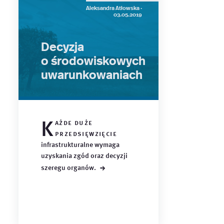
Aleksandra Atłowska ·
03.05.2019
Decyzja
o środowiskowych
uwarunkowaniach
K
ażde duże
przedsięwzięcie
infrastrukturalne wymaga
uzyskania zgód oraz decyzji
→
szeregu
organów.