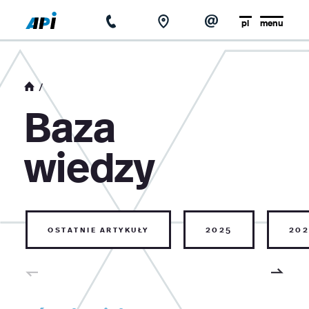
pl
menu
strona główna
o firmie
Baza
aktualności
wiedzy
baza wiedzy
kontakt
ostatnie artykuły
2025
202