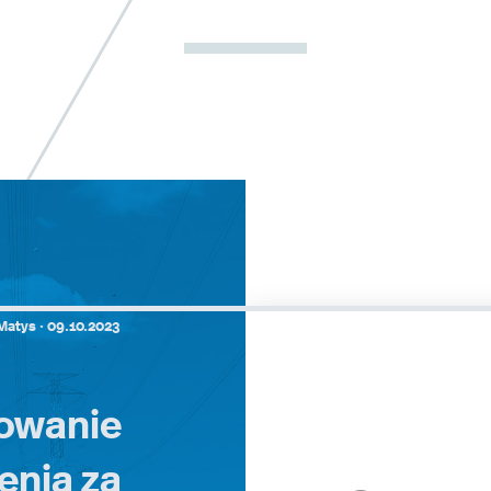
Matys ·
09.10.2023
owanie
enia za