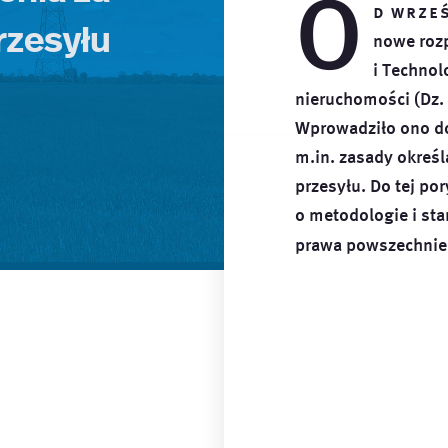
O
d wrze
rzesyłu
nowe roz
i Technol
nieruchomości (Dz. 
Wprowadziło ono d
m.in. zasady określ
przesyłu. Do tej por
o metodologie i sta
prawa powszechni