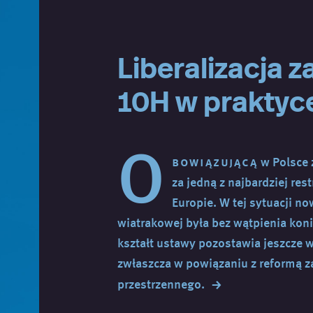
Liberalizacja 
10H w praktyc
O
bowiązującą
w Polsce 
za jedną z najbardziej res
Europie. W tej sytuacji no
wiatrakowej była bez wątpienia kon
kształt ustawy pozostawia jeszcze w
zwłaszcza w powiązaniu z reformą 
→
przestrzennego.