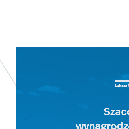
Łukasz 
Szac
wynagrodz