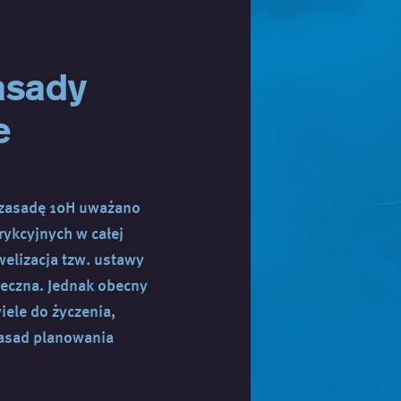
zasady
e
zasadę 10H uważano
trykcyjnych w całej
welizacja tzw. ustawy
ieczna. Jednak obecny
iele do życzenia,
zasad planowania