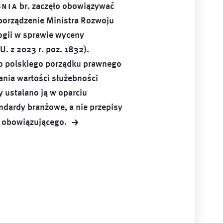
śnia
br. zaczęło obowiązywać
porządzenie Ministra Rozwoju
ogii w sprawie wyceny
U. z 2023 r. poz. 1832).
o polskiego porządku prawnego
ania wartości służebności
y ustalano ją w oparciu
ndardy branżowe, a nie przepisy
→
e
obowiązującego.