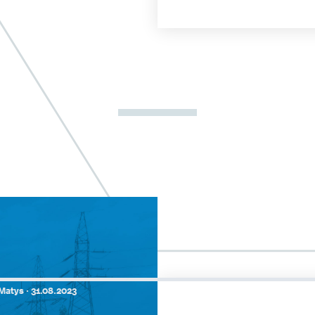
Matys ·
31.08.2023