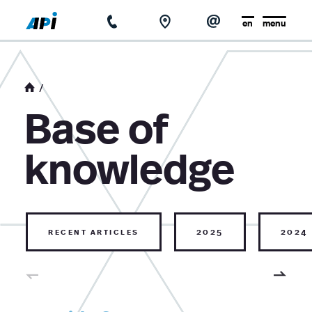
en
menu
home
about us
Base of
news
knowledge
base of knowledge
contact
recent articles
2025
2024