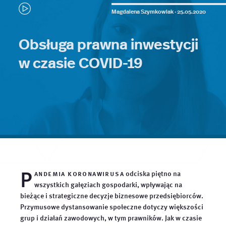
Magdalena Szymkowiak ·
25.05.2020
Obsługa prawna inwestycji
w czasie COVID-19
P
andemia koronawirusa
odciska piętno na
wszystkich gałęziach gospodarki, wpływając na
bieżące i strategiczne decyzje biznesowe przedsiębiorców.
Przymusowe dystansowanie społeczne dotyczy większości
grup i działań zawodowych, w tym prawników. Jak w czasie