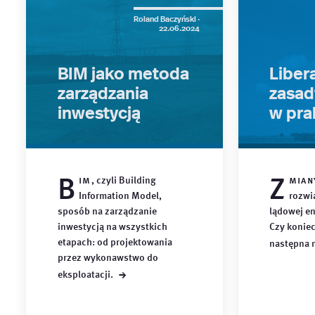
Roland Baczyński ·
22.06.2024
BIM jako metoda
Libera
zarządzania
zasad
inwestycją
w pra
B
Z
im
, czyli Building
mian
Information Model,
rozwi
sposób na zarządzanie
lądowej en
inwestycją na wszystkich
Czy konie
etapach: od projektowania
następna
przez wykonawstwo do
→
eksploatacji.