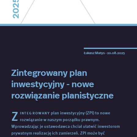
2025
Łukasz Matys ·
20.08.2025
Zintegrowany plan
inwestycyjny - nowe
rozwiązanie planistyczne
Z
integrowany
plan inwestycyjny (ZPI) to nowe
rozwiązanie w naszym porządku prawnym.
Wprowadzając je ustawodawca chciał ułatwić inwestorom
prywatnym realizację ich zamierzeń. ZPI może być