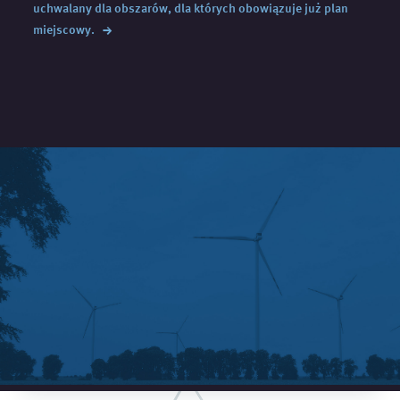
uchwalany dla obszarów, dla których obowiązuje już plan
→
miejscowy.