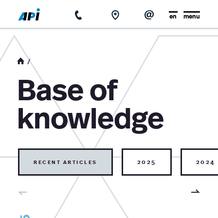
en
menu
home
about us
Base of
news
knowledge
base of knowledge
contact
recent articles
2025
2024