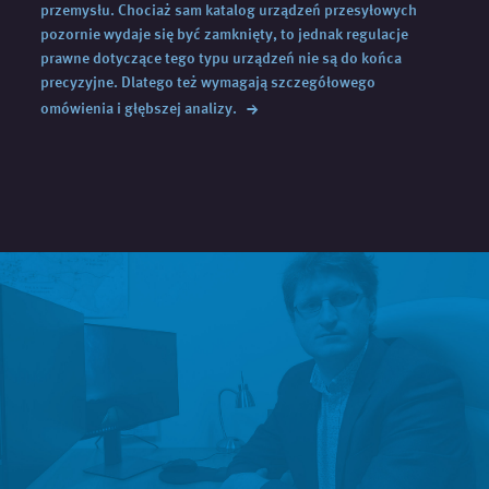
przemysłu. Chociaż sam katalog urządzeń przesyłowych
pozornie wydaje się być zamknięty, to jednak regulacje
prawne dotyczące tego typu urządzeń nie są do końca
precyzyjne. Dlatego też wymagają szczegółowego
→
omówienia i głębszej
analizy.