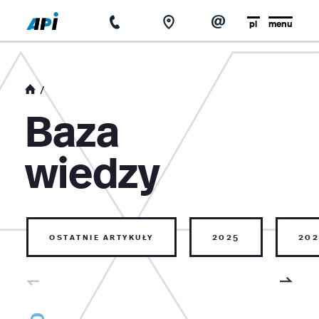
pl
menu
strona główna
o firmie
Baza
aktualności
wiedzy
baza wiedzy
kontakt
ostatnie artykuły
2025
202