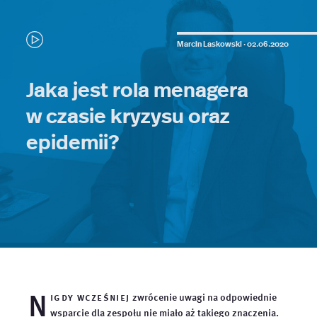
Marcin Laskowski ·
02.06.2020
Jaka jest rola menagera
w czasie kryzysu oraz
epidemii?
N
igdy wcześniej
zwrócenie uwagi na odpowiednie
wsparcie dla zespołu nie miało aż takiego znaczenia.