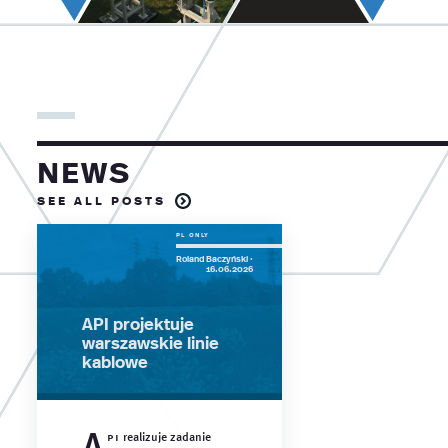
News
see all posts
Roland Baczyński ·
16.06.2026
API projektuje
warszawskie linie
kablowe
A
pi
realizuje zadanie