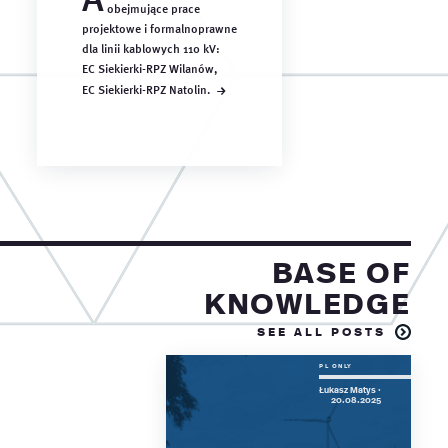
obejmujące prace
projektowe i formalnoprawne
dla linii kablowych 110 kV:
EC Siekierki-RPZ Wilanów,
→
EC Siekierki-RPZ Natolin.
Base of
knowledge
see all posts
Łukasz Matys ·
20.08.2025