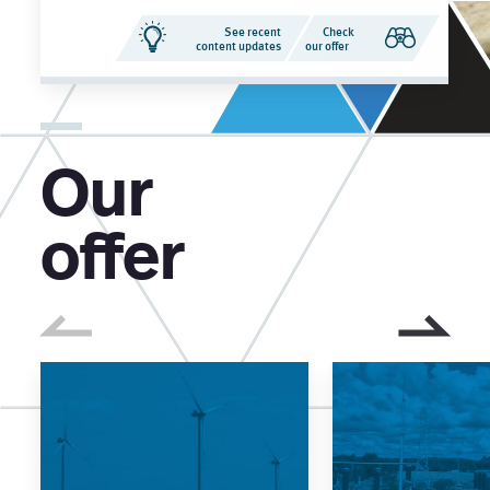
See recent
Check
content updates
our offer
Our
offer