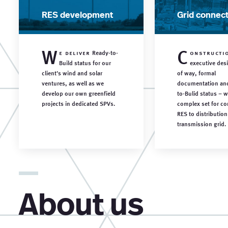
RES development
Grid connec
W
C
e deliver
Ready-to-
onstructi
Build status for our
executive desi
client’s wind and solar
of way, formal
ventures, as well as we
documentation an
develop our own greenfield
to-Bulid status – w
projects in dedicated SPVs.
complex set for c
RES to distribution
transmission grid.
About us