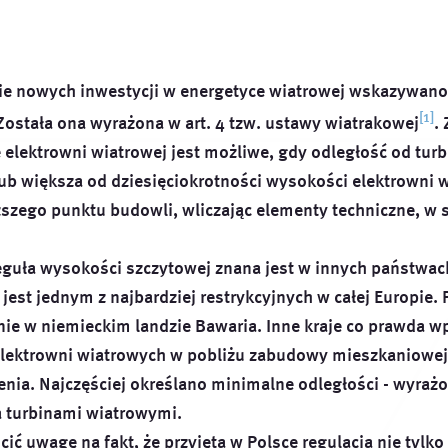
a inaczej przez inwestorów.
tu ustawy
.
ꜛ
lnym nowelizacja nie zniosła omawianej wyżej zasady 1
prezydenta miasta, jego zastępcy lub sekretarza gminy,
dowa lub przebudowa elektrowni wiatrowej jest możliwe, je
 komisji urbanistyczno-architektonicznej,
szkalnego jest równa lub większa od dziesięciokrotności
ora planującego inwestycję polegającą na budowie lub pr
ie nowych inwestycji w energetyce wiatrowej wskazywan
[1]
 Została ona wyrażona w art. 4 tzw. ustawy wiatrakowej
.
tym, że rada gminy uchwalając Miejscowy Plan Zagospoda
 elektrowni wiatrowej jest możliwe, gdy odległość od tur
odległość pomiędzy elektrownią wiatrową a zabudową o f
ub większa od dziesięciokrotności wysokości elektrowni 
dal nie może być mniejsza niż 700 m.
zego punktu budowli, wliczając elementy techniczne, w s
H - nowe zasady lokalizacji i budowy
.
ꜛ
reguła wysokości szczytowej znana jest w innych państwac
 jednoznacznie w art. 3 tzw. ustawy wiatrakowej.
ꜛ
 jest jednym z najbardziej restrykcyjnych w całej Europie
nie w niemieckim landzie Bawaria. Inne kraje co prawda w
 elektrowni wiatrowych w pobliżu zabudowy mieszkaniowej
enia. Najczęściej określano minimalne odległości - wyraż
 turbinami wiatrowymi.
ić uwagę na fakt, że przyjęta w Polsce regulacja nie tylk