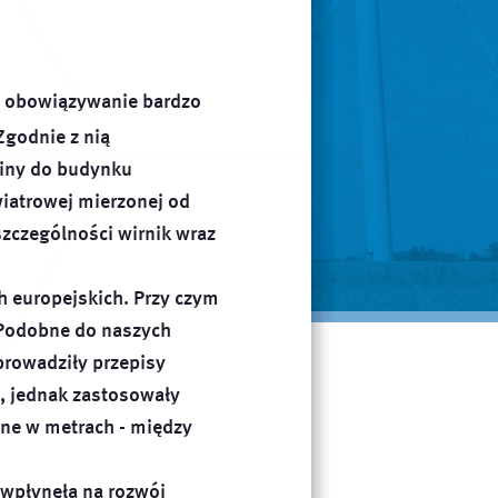
0H. Nadal bowiem zasadą
żeli odległość tej
 całkowitej wysokości
zebudowie elektrowni
o obowiązywanie bardzo
 Zgodnie z nią
rowania Przestrzennego
biny do budynku
unkcji mieszkaniowej.
wiatrowej mierzonej od
zczególności wirnik wraz
h europejskich. Przy czym
. Podobne do naszych
prowadziły przepisy
, jednak zastosowały
one w metrach - między
o wpłynęła na rozwój