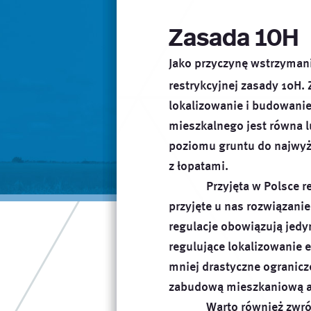
mieszkańców danej gminy, 
Uzasadnienie do projek
Wbrew doniesieniom media
wójta, burmistrza albo 
Zasada 10H
jest, że lokalizowanie, bu
przedstawiciela gminnej
elektrowni od budynku mie
przedstawiciela inwest
Jako przyczynę wstrzyman
elektrowni wiatrowej.
wiatrowej.
restrykcyjnej zasady 10H.
Nowość polega na 
lokalizowanie i budowanie
może wyznaczyć mniejszą 
mieszkalnego jest równa l
Przy czym odległość ta na
poziomu gruntu do najwyżs
Liberalizacja zasady 10
z łopatami.
Przyjęta w Polsce 
Zasada ta jest wyrażona
przyjęte u nas rozwiązanie
regulacje obowiązują jedy
regulujące lokalizowanie
mniej drastyczne ogranicz
zabudową mieszkaniową a
Warto również zwróc