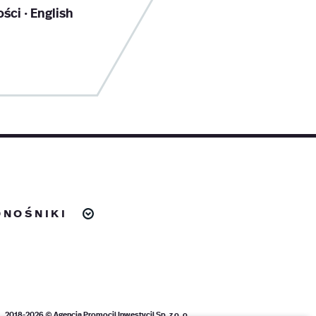
ości
English
dnośniki
2018-2026 ©
Agencja Promocji Inwestycji Sp. z o. o.