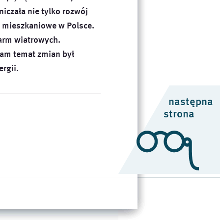
iczała nie tylko rozwój
 mieszkaniowe w Polsce.
arm wiatrowych.
 Sam temat zmian był
rgii.
następna
strona