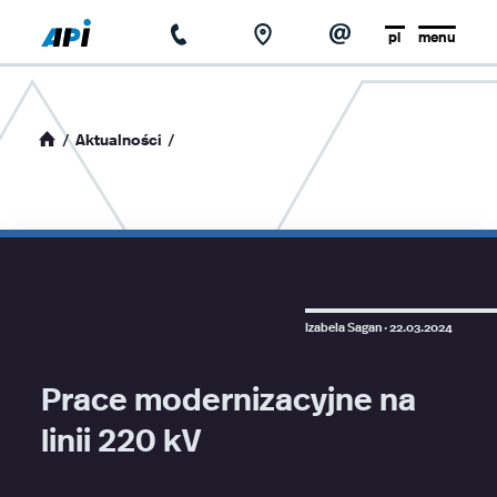
pl
menu
strona główna
o firmie
Aktualności
aktualności
baza wiedzy
kontakt
Izabela Sagan ·
22.03.2024
Prace modernizacyjne na
linii 220 kV