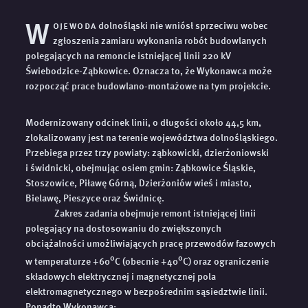
W
ojewoda
dolnośląski nie wniósł sprzeciwu wobec
zgłoszenia zamiaru wykonania robót budowlanych
polegających na remoncie istniejącej linii 220 kV
Świebodzice-Ząbkowice. Oznacza to, że Wykonawca może
rozpocząć prace budowlano-montażowe na tym projekcie.
Modernizowany odcinek linii, o długości około 44,5 km,
zlokalizowany jest na terenie województwa dolnośląskiego.
Przebiega przez trzy powiaty: ząbkowicki, dzierżoniowski
i świdnicki, obejmując osiem gmin: Ząbkowice Śląskie,
Stoszowice, Piławę Górną, Dzierżoniów wieś i miasto,
Bielawę, Pieszyce oraz Świdnicę.
Zakres zadania obejmuje remont istniejącej linii
polegający na dostosowaniu do zwiększonych
obciążalności umożliwiających pracę przewodów fazowych
o
o
w temperaturze +60
C (obecnie +40
C) oraz ograniczenie
składowych elektrycznej i magnetycznej pola
elektromagnetycznego w bezpośrednim sąsiedztwie linii.
Ponadto Wykonawca: