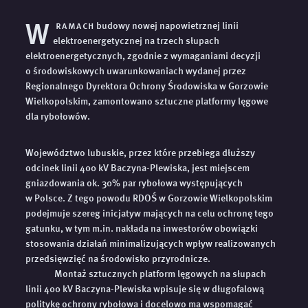
W
ramach
budowy nowej napowietrznej linii
elektroenergetycznej na trzech słupach
elektroenergetycznych, zgodnie z wymaganiami decyzji
o środowiskowych uwarunkowaniach wydanej przez
Regionalnego Dyrektora Ochrony Środowiska w Gorzowie
Wielkopolskim, zamontowano sztuczne platformy lęgowe
dla rybołowów.
Województwo lubuskie, przez które przebiega dłuższy
odcinek linii 400 kV Baczyna-Plewiska, jest miejscem
gniazdowania ok. 30% par rybołowa występujących
w Polsce. Z tego powodu RDOŚ w Gorzowie Wielkopolskim
podejmuje szereg inicjatyw mających na celu ochronę tego
gatunku, w tym m.in. nakłada na inwestorów obowiązki
stosowania działań minimalizujących wpływ realizowanych
przedsięwzięć na środowisko przyrodnicze.
Montaż sztucznych platform lęgowych na słupach
linii 400 kV Baczyna-Plewiska wpisuje się w długofalową
politykę ochrony rybołowa i docelowo ma wspomagać