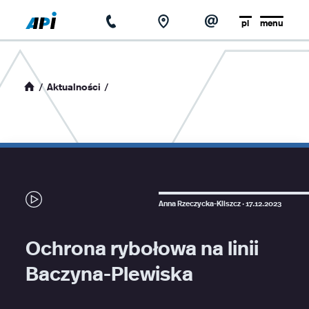
pl
menu
strona główna
o firmie
Aktualności
aktualności
baza wiedzy
kontakt
Anna Rzeczycka-Kliszcz ·
17.12.2023
Ochrona rybołowa na linii
Baczyna-Plewiska