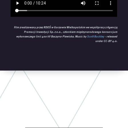
Film zrealizowany przez RDOŚ w Gorzowie Wielkopolskim we współpracy z Agencją
Promocji Inwestycji Sp. z o.o., członkiem międzynarodowego konsorcjum
wykonawczego linii 400 kV Baczyna-Plewiska. Music by
Scott Buckley
- released
under CC-BY 4.0.