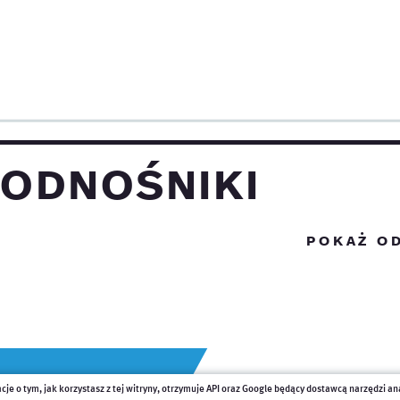
odnośniki
pokaż o
cje o tym, jak korzystasz z tej witryny, otrzymuje API oraz Google będący dostawcą narzędzi an