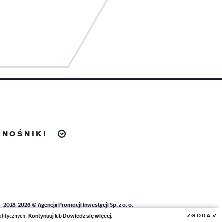
dnośniki
2018-2026 ©
Agencja Promocji Inwestycji Sp. z o. o.
Wszelkie prawa zastrzeżone
✓
Kontynuuj
Dowiedz się więcej
alitycznych.
lub
.