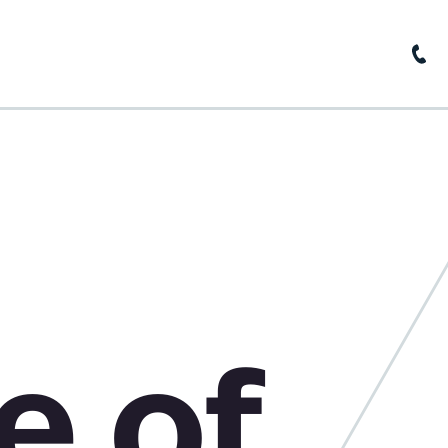
home
about us
news
base of knowledge
contact
e of