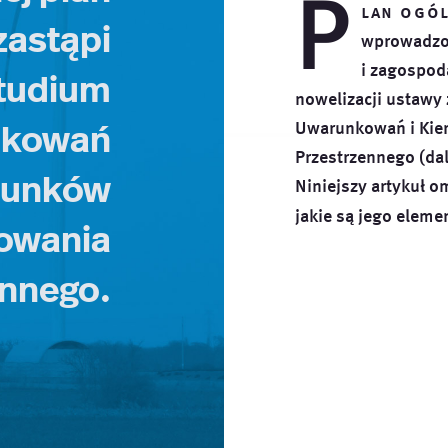
P
lan ogó
zastąpi
wprowadzo
i zagospod
Studium
nowelizacji ustawy
nkowań
Uwarunkowań i Kie
Przestrzennego (da
erunków
Niniejszy artykuł o
jakie są jego
elemen
owania
ennego.