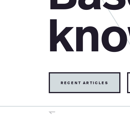
kno
recent articles