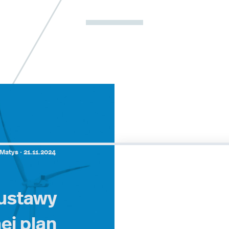
Matys ·
21.11.2024
 ustawy
ej plan