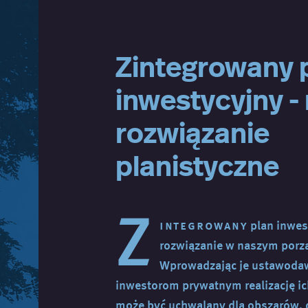
Zintegrowany 
inwestycyjny -
rozwiązanie
planistyczne
Z
integrowany
plan inwes
rozwiązanie w naszym por
Wprowadzając je ustawodawc
inwestorom prywatnym realizację ic
może być uchwalany dla obszarów, d