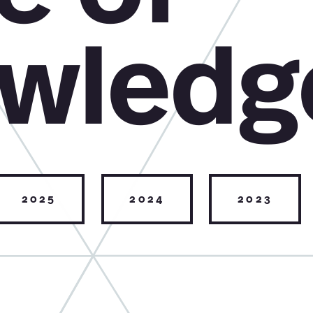
wledg
2025
2024
2023