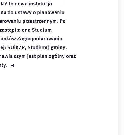
lny
to nowa instytucja
na do ustawy o planowaniu
arowaniu przestrzennym. Po
 zastąpiła ona Studium
runków Zagospodarowania
lej: SUiKZP, Studium) gminy.
mawia czym jest plan ogólny oraz
→
ty.