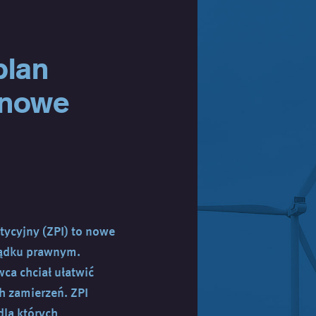
plan
 nowe
tycyjny (ZPI) to nowe
ządku prawnym.
a chciał ułatwić
h zamierzeń. ZPI
la których