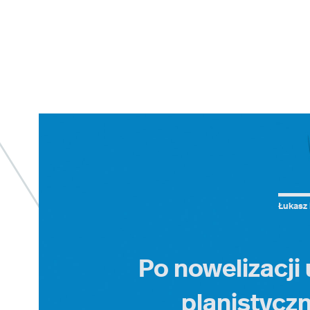
Łukasz 
Po nowelizacji
planistyczn