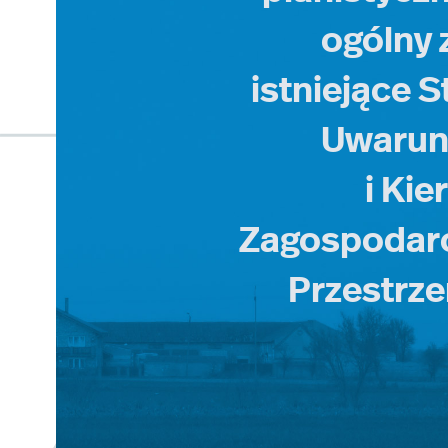
ogólny 
istniejące 
Uwaru
i Ki
Zagospodar
Przestrz