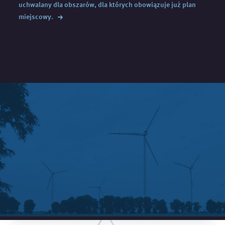
uchwalany dla obszarów, dla których obowiązuje już plan
→
miejscowy.