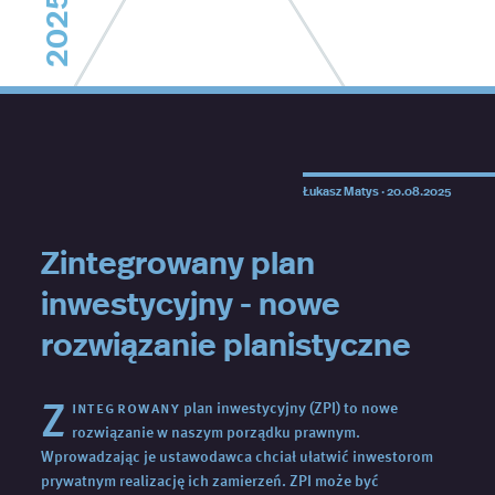
2025
Łukasz Matys ·
20.08.2025
Zintegrowany plan
inwestycyjny - nowe
rozwiązanie planistyczne
Z
integrowany
plan inwestycyjny (ZPI) to nowe
rozwiązanie w naszym porządku prawnym.
Wprowadzając je ustawodawca chciał ułatwić inwestorom
prywatnym realizację ich zamierzeń. ZPI może być