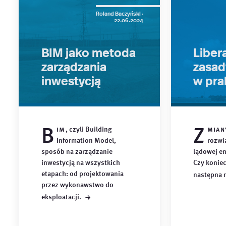
Roland Baczyński ·
22.06.2024
BIM jako metoda
Libera
zarządzania
zasad
inwestycją
w pra
B
Z
im
, czyli Building
mian
Information Model,
rozwi
sposób na zarządzanie
lądowej en
inwestycją na wszystkich
Czy konie
etapach: od projektowania
następna
przez wykonawstwo do
→
eksploatacji.