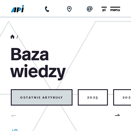
pl
menu
strona główna
o firmie
Baza
aktualności
wiedzy
baza wiedzy
kontakt
ostatnie artykuły
2025
202