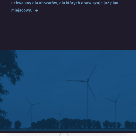
uchwalany dla obszarów, dla których obowiązuje już plan
→
miejscowy.