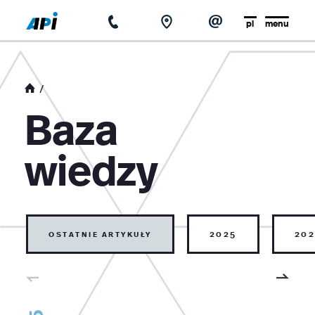
pl
menu
strona główna
o firmie
Baza
aktualności
wiedzy
baza wiedzy
kontakt
ostatnie artykuły
2025
202