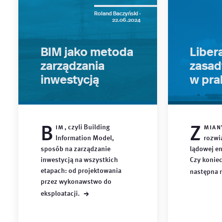
Roland Baczyński ·
22.06.2024
BIM jako metoda
Libera
zarządzania
zasad
inwestycją
w pra
B
Z
im
, czyli Building
mian
Information Model,
rozwi
sposób na zarządzanie
lądowej en
inwestycją na wszystkich
Czy konie
etapach: od projektowania
następna
przez wykonawstwo do
→
eksploatacji.