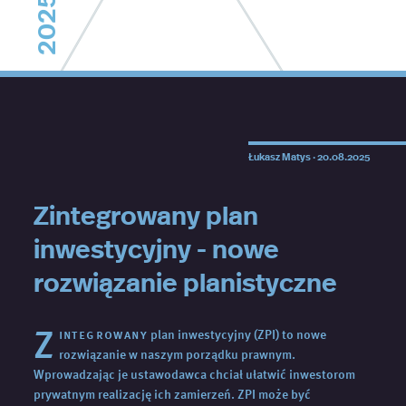
2025
Łukasz Matys ·
20.08.2025
Zintegrowany plan
inwestycyjny - nowe
rozwiązanie planistyczne
Z
integrowany
plan inwestycyjny (ZPI) to nowe
rozwiązanie w naszym porządku prawnym.
Wprowadzając je ustawodawca chciał ułatwić inwestorom
prywatnym realizację ich zamierzeń. ZPI może być