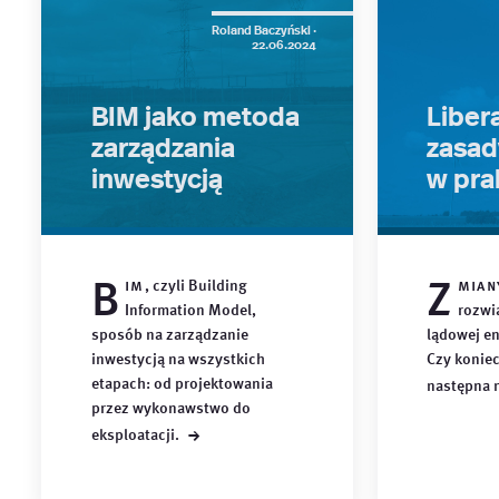
Roland Baczyński ·
22.06.2024
BIM jako metoda
Libera
zarządzania
zasad
inwestycją
w pra
B
Z
im
, czyli Building
mian
Information Model,
rozwi
sposób na zarządzanie
lądowej en
inwestycją na wszystkich
Czy konie
etapach: od projektowania
następna
przez wykonawstwo do
→
eksploatacji.