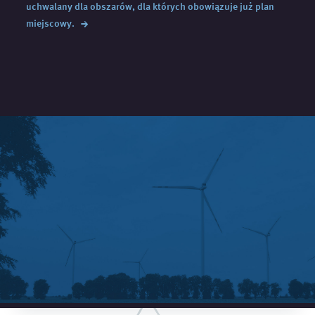
uchwalany dla obszarów, dla których obowiązuje już plan
→
miejscowy.