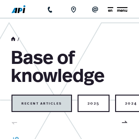
en
menu
home
about us
Base of
news
knowledge
base of knowledge
contact
recent articles
2025
2024