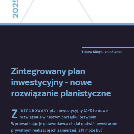
2025
Łukasz Matys ·
20.08.2025
Zintegrowany plan
inwestycyjny - nowe
rozwiązanie planistyczne
Z
integrowany
plan inwestycyjny (ZPI) to nowe
rozwiązanie w naszym porządku prawnym.
Wprowadzając je ustawodawca chciał ułatwić inwestorom
prywatnym realizację ich zamierzeń. ZPI może być