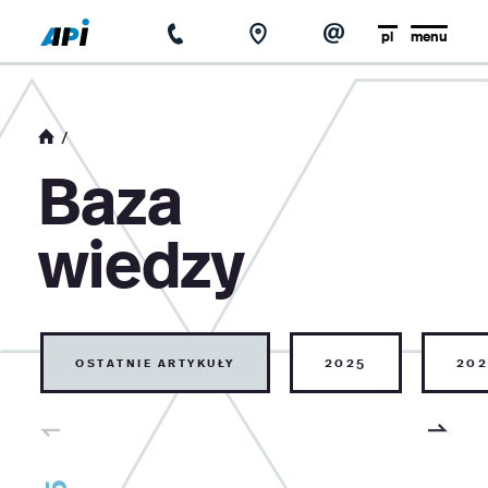
pl
menu
strona główna
o firmie
Baza
aktualności
wiedzy
baza wiedzy
kontakt
ostatnie artykuły
2025
202