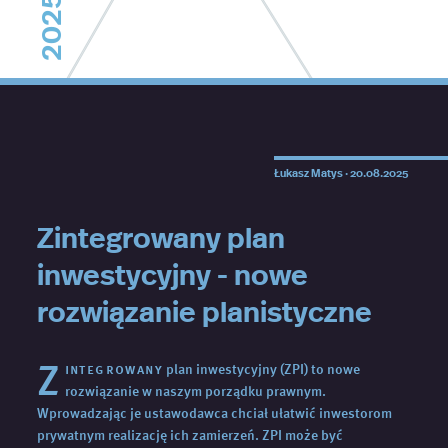
2025
Łukasz Matys ·
20.08.2025
Zintegrowany plan
inwestycyjny - nowe
rozwiązanie planistyczne
Z
integrowany
plan inwestycyjny (ZPI) to nowe
rozwiązanie w naszym porządku prawnym.
Wprowadzając je ustawodawca chciał ułatwić inwestorom
prywatnym realizację ich zamierzeń. ZPI może być