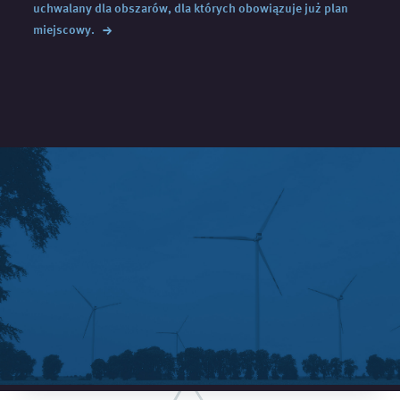
uchwalany dla obszarów, dla których obowiązuje już plan
→
miejscowy.