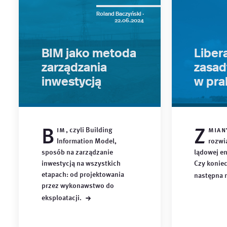
Roland Baczyński ·
22.06.2024
BIM jako metoda
Libera
zarządzania
zasad
inwestycją
w pra
B
Z
im
, czyli Building
mian
Information Model,
rozwi
sposób na zarządzanie
lądowej en
inwestycją na wszystkich
Czy konie
etapach: od projektowania
następna
przez wykonawstwo do
→
eksploatacji.