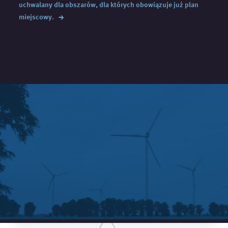
uchwalany dla obszarów, dla których obowiązuje już plan
→
miejscowy.