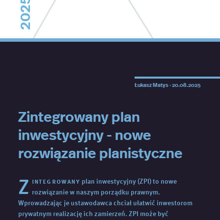
2025
Łukasz Matys ·
20.08.2025
Zintegrowany plan
inwestycyjny - nowe
rozwiązanie planistyczne
Z
integrowany
plan inwestycyjny (ZPI) to nowe
rozwiązanie w naszym porządku prawnym.
Wprowadzając je ustawodawca chciał ułatwić inwestorom
prywatnym realizację ich zamierzeń. ZPI może być