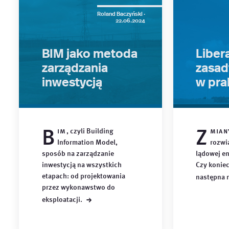
Roland Baczyński ·
22.06.2024
BIM jako metoda
Libera
zarządzania
zasad
inwestycją
w pra
B
Z
im
, czyli Building
mian
Information Model,
rozwi
sposób na zarządzanie
lądowej en
inwestycją na wszystkich
Czy konie
etapach: od projektowania
następna
przez wykonawstwo do
→
eksploatacji.