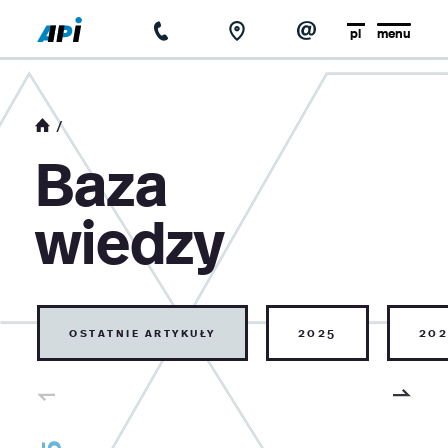
pl
menu
strona główna
o firmie
Baza
aktualności
wiedzy
baza wiedzy
kontakt
ostatnie artykuły
2025
202