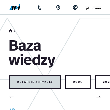
pl
menu
strona główna
o firmie
Baza
aktualności
wiedzy
baza wiedzy
kontakt
ostatnie artykuły
2025
202