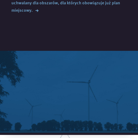
uchwalany dla obszarów, dla których obowiązuje już plan
→
miejscowy.