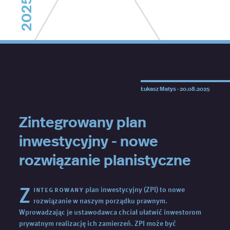
2025
Łukasz Matys ·
20.08.2025
Zintegrowany plan
inwestycyjny - nowe
rozwiązanie planistyczne
Z
integrowany
plan inwestycyjny (ZPI) to nowe
rozwiązanie w naszym porządku prawnym.
Wprowadzając je ustawodawca chciał ułatwić inwestorom
prywatnym realizację ich zamierzeń. ZPI może być