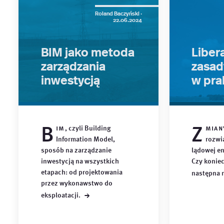
Roland Baczyński ·
22.06.2024
BIM jako metoda
Libera
zarządzania
zasad
inwestycją
w pra
B
Z
im
, czyli Building
mian
Information Model,
rozwi
sposób na zarządzanie
lądowej en
inwestycją na wszystkich
Czy konie
etapach: od projektowania
następna
przez wykonawstwo do
→
eksploatacji.