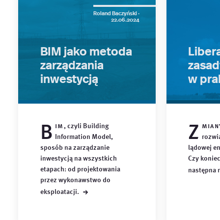
Roland Baczyński ·
22.06.2024
BIM jako metoda
Libera
zarządzania
zasad
inwestycją
w pra
B
Z
im
, czyli Building
mian
Information Model,
rozwi
sposób na zarządzanie
lądowej en
inwestycją na wszystkich
Czy konie
etapach: od projektowania
następna
przez wykonawstwo do
→
eksploatacji.