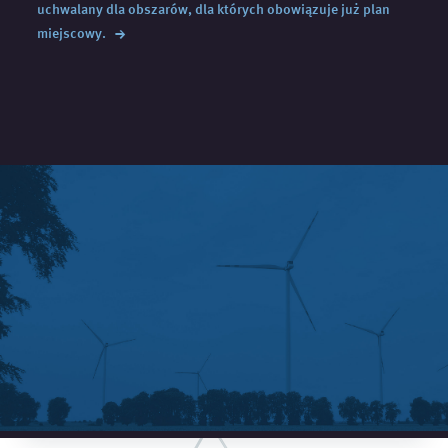
uchwalany dla obszarów, dla których obowiązuje już plan
→
miejscowy.