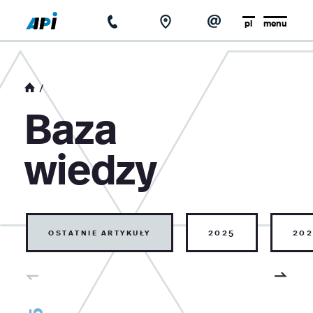
pl
menu
strona główna
o firmie
Baza
aktualności
wiedzy
baza wiedzy
kontakt
ostatnie artykuły
2025
202