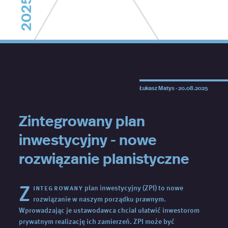
2025
Łukasz Matys ·
20.08.2025
Zintegrowany plan
inwestycyjny - nowe
rozwiązanie planistyczne
Z
integrowany
plan inwestycyjny (ZPI) to nowe
rozwiązanie w naszym porządku prawnym.
Wprowadzając je ustawodawca chciał ułatwić inwestorom
prywatnym realizację ich zamierzeń. ZPI może być