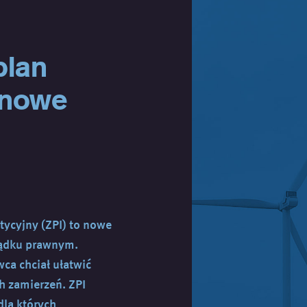
plan
 nowe
tycyjny (ZPI) to nowe
ządku prawnym.
a chciał ułatwić
h zamierzeń. ZPI
la których