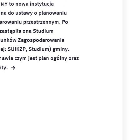
lny
to nowa instytucja
na do ustawy o planowaniu
arowaniu przestrzennym. Po
 zastąpiła ona Studium
runków Zagospodarowania
lej: SUiKZP, Studium) gminy.
mawia czym jest plan ogólny oraz
→
ty.