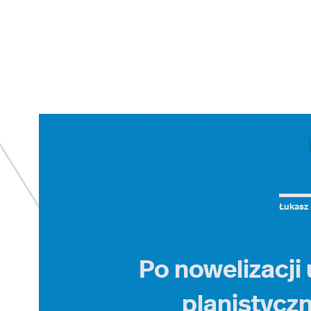
Łukasz 
Po nowelizacji
planistyczn