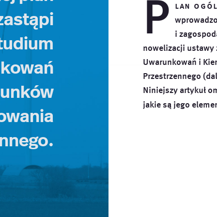
P
lan ogó
zastąpi
wprowadzo
i zagospod
Studium
nowelizacji ustawy
nkowań
Uwarunkowań i Kie
Przestrzennego (da
erunków
Niniejszy artykuł o
jakie są jego
elemen
owania
ennego.