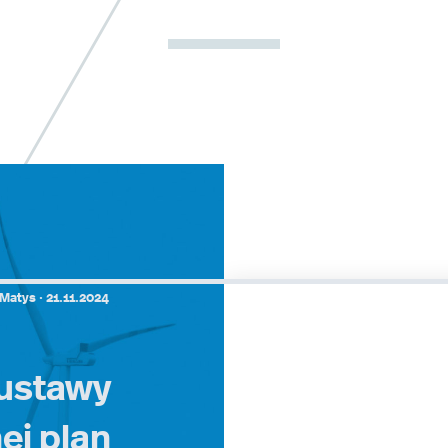
Matys ·
21.11.2024
 ustawy
ej plan