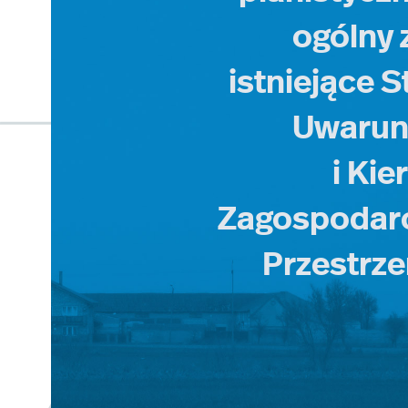
ogólny 
istniejące 
Uwaru
i Ki
Zagospodar
Przestrz