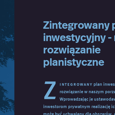
Zintegrowany 
inwestycyjny -
rozwiązanie
planistyczne
Z
integrowany
plan inwes
rozwiązanie w naszym por
Wprowadzając je ustawodawc
inwestorom prywatnym realizację ic
może być uchwalany dla obszarów, d