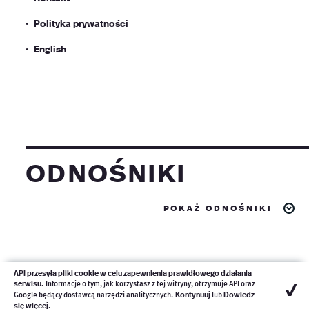
Polityka prywatności
English
odnośniki
pokaż odnośniki
API przesyła pliki cookie w celu zapewnienia prawidłowego działania
✓
serwisu.
Informacje o tym, jak korzystasz z tej witryny, otrzymuje API oraz
2018-2026 ©
Agencja Promocji Inwestycji Sp. z o. o.
Kontynuuj
Dowiedz
Google będący dostawcą narzędzi analitycznych.
lub
Wszelkie prawa zastrzeżone
się więcej
.