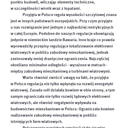
punktu budowli, wliczając elementy techniczne,
wiatrowej jest możliwe, jeżeli odległość tej elektrowni od
przedstawiciela inwestora planującego inwestycję
w szczególności wirnik wraz z łopatami.
budynku mieszkalnego jest równa lub większa od
polegającą na budowie lub przebudowie elektrowni
Przyjęta w Polsce reguła wysokości szczytowej znana
dziesięciokrotności całkowitej wysokości elektrowni
wiatrowej.
jest w innych państwach europejskich. Przy czym przyjęte
wiatrowej.
u nas rozwiązanie jest jednym z najbardziej restrykcyjnych
Nowość polega na tym, że rada gminy uchwalając
w całej Europie. Podobne do naszych regulacje obowiązują
Miejscowy Plan Zagospodarowania Przestrzennego może
jedynie w niemieckim landzie Bawaria. Inne kraje co prawda
wyznaczyć mniejszą odległość pomiędzy elektrownią
Liberalizacja zasady 10H - nowe zasady lokalizacji
wprowadziły przepisy regulujące lokalizowanie elektrowni
wiatrową a zabudową o funkcji mieszkaniowej. Przy czym
i budowy
.
ꜛ
wiatrowych w pobliżu zabudowy mieszkaniowej, jednak
odległość ta nadal nie może być mniejsza niż 700 m.
zastosowały mniej drastyczne ograniczenia. Najczęściej
określano minimalne odległości - wyrażone w metrach -
między zabudową mieszkaniową a turbinami wiatrowymi.
Zasada ta jest wyrażona jednoznacznie w art. 3 tzw.
Warto również zwrócić uwagę na fakt, że przyjęta
ustawy wiatrakowej.
ꜛ
w Polsce regulacja nie tylko wpłynęła na rozwój energetyki
wiatrowej. Zasada 10H działała bowiem w obie strony, a tym
samym ograniczała nie tylko rozwój lądowych elektrowni
wiatrowych, ale również negatywnie wpływała na
budownictwo mieszkaniowe w Polsce. Ograniczała bowiem
realizowanie zabudowy mieszkaniowej w pobliżu
istniejących farm wiatrowych.
Poluzowanie przyjętych regulacji stało się więc