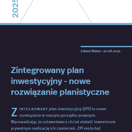
2025
Łukasz Matys ·
20.08.2025
Zintegrowany plan
inwestycyjny - nowe
rozwiązanie planistyczne
Z
integrowany
plan inwestycyjny (ZPI) to nowe
rozwiązanie w naszym porządku prawnym.
Wprowadzając je ustawodawca chciał ułatwić inwestorom
prywatnym realizację ich zamierzeń. ZPI może być