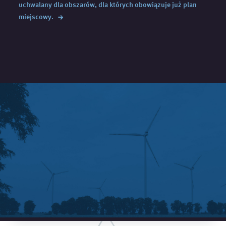
uchwalany dla obszarów, dla których obowiązuje już plan
→
miejscowy.