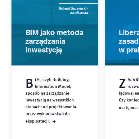
Roland Baczyński ·
22.06.2024
BIM jako metoda
Libera
zarządzania
zasad
inwestycją
w pra
B
Z
im
, czyli Building
mian
Information Model,
rozwi
sposób na zarządzanie
lądowej en
inwestycją na wszystkich
Czy konie
etapach: od projektowania
następna
przez wykonawstwo do
→
eksploatacji.