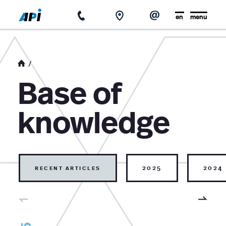
en
menu
home
about us
Base of
news
knowledge
base of knowledge
contact
recent articles
2025
2024