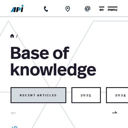
en
menu
home
about us
Base of
news
knowledge
base of knowledge
contact
recent articles
2025
2024