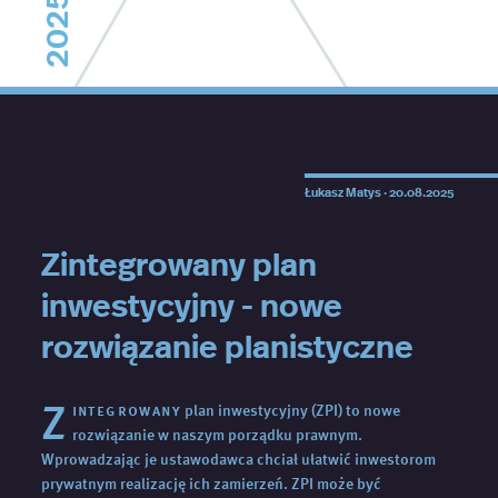
2025
Łukasz Matys ·
20.08.2025
Zintegrowany plan
inwestycyjny - nowe
rozwiązanie planistyczne
Z
integrowany
plan inwestycyjny (ZPI) to nowe
rozwiązanie w naszym porządku prawnym.
Wprowadzając je ustawodawca chciał ułatwić inwestorom
prywatnym realizację ich zamierzeń. ZPI może być