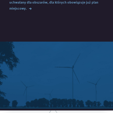
uchwalany dla obszarów, dla których obowiązuje już plan
→
miejscowy.