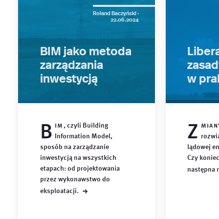
Roland Baczyński ·
22.06.2024
BIM jako metoda
Libera
zarządzania
zasad
inwestycją
w pra
B
Z
im
, czyli Building
mian
Information Model,
rozwi
sposób na zarządzanie
lądowej en
inwestycją na wszystkich
Czy konie
etapach: od projektowania
następna
przez wykonawstwo do
→
eksploatacji.