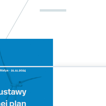
Matys ·
21.11.2024
 ustawy
ej plan