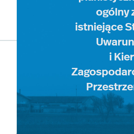
ogólny 
istniejące 
Uwaru
i Ki
Zagospodar
Przestrz