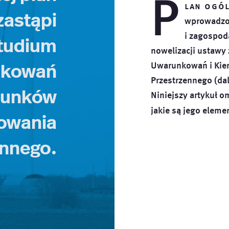
P
lan ogó
zastąpi
wprowadzo
i zagospod
Studium
nowelizacji ustawy
nkowań
Uwarunkowań i Kie
Przestrzennego (da
erunków
Niniejszy artykuł o
jakie są jego
elemen
owania
ennego.