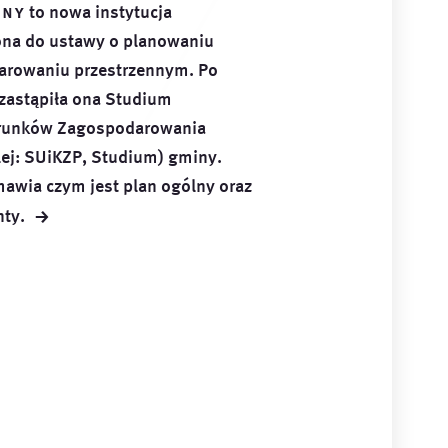
lny
to nowa instytucja
na do ustawy o planowaniu
arowaniu przestrzennym. Po
 zastąpiła ona Studium
runków Zagospodarowania
lej: SUiKZP, Studium) gminy.
mawia czym jest plan ogólny oraz
→
ty.