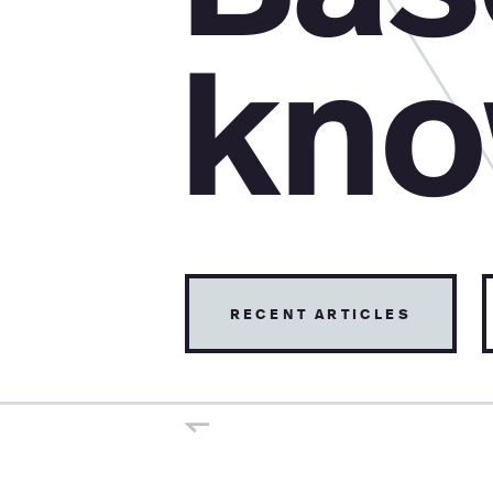
kno
recent articles