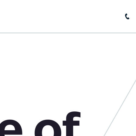
home
about us
news
base of knowledge
contact
e of