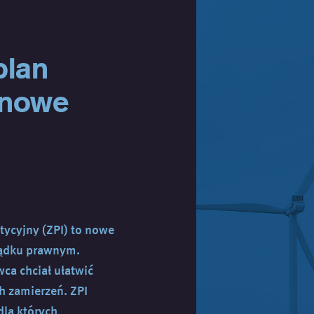
plan
 nowe
tycyjny (ZPI) to nowe
ządku prawnym.
a chciał ułatwić
h zamierzeń. ZPI
la których