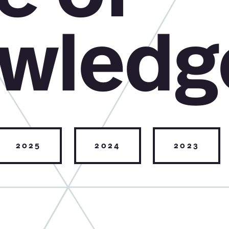
wledg
2025
2024
2023