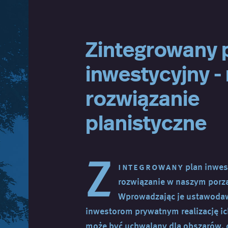
Zintegrowany 
inwestycyjny -
rozwiązanie
planistyczne
Z
integrowany
plan inwes
rozwiązanie w naszym por
Wprowadzając je ustawodawc
inwestorom prywatnym realizację ic
może być uchwalany dla obszarów, d