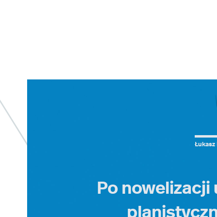
Łukasz 
Po nowelizacji
planistyczn