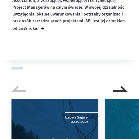
Association) zrzeszającej, wspierającej i certyfikującej
Project Managerów na całym świecie. W swojej działalności
uwzględnia lokalne uwarunkowania i potrzeby organizacji
oraz osób zarządzających projektami. API jest jej członkiem
→
od 2018
roku.
Izabela Sagan ·
22.10.2025