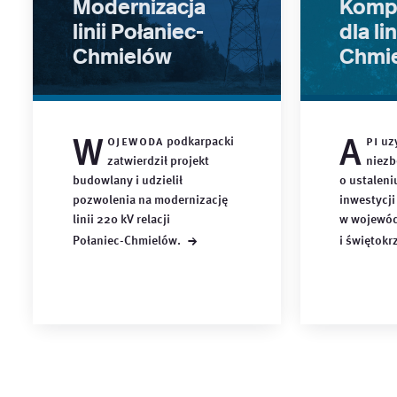
Modernizacja
Kompl
linii Połaniec-
dla li
Chmielów
Chmi
W
A
ojewoda
podkarpacki
pi
uzy
zatwierdził projekt
niezb
budowlany i udzielił
o ustaleniu
pozwolenia na modernizację
inwestycji
linii 220 kV relacji
w wojewód
→
Połaniec-Chmielów.
i
świętokr