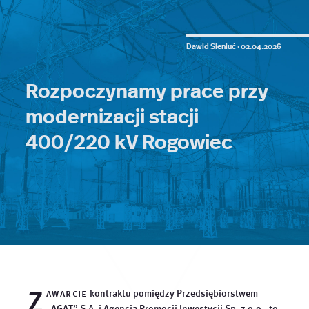
Dawid Sieniuć ·
02.04.2026
Rozpoczynamy prace przy
modernizacji stacji
400/220 kV Rogowiec
Z
awarcie
kontraktu pomiędzy Przedsiębiorstwem
„AGAT” S.A. i Agencją Promocji Inwestycji Sp. z o.o., to