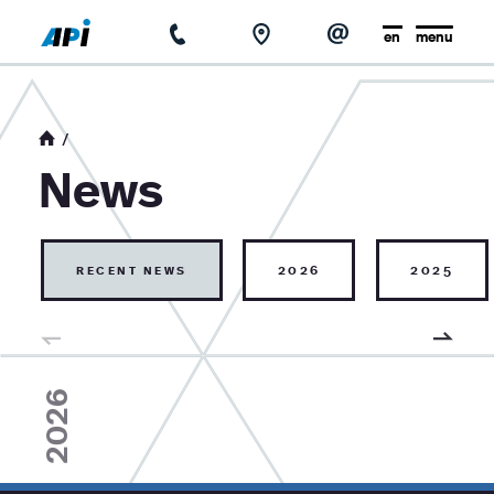
en
menu
home
about us
News
news
base of knowledge
recent news
2026
2025
contact
2026